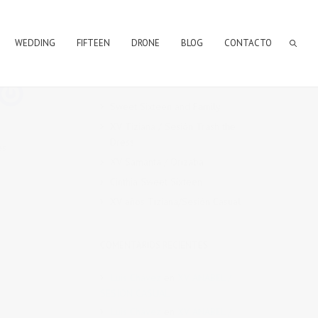
WEDDING
FIFTEEN
DRONE
BLOG
CONTACTO
ENTRADAS RECIENTES
Sweet Sixteen and Family
XV Tiziana / Sesión Trash the
Dress
os
XV Samanta / Orizaba
Cinthia Sweet Sixteen
XV años Tiziana/Sesión Casual
COMENTARIOS RECIENTES
Luis Chávez
en
XV ANABEL /
SESION CASUAL
Luis Chávez
en
XV ANABEL /