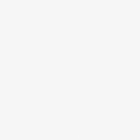
SESION CASUAL
Luis Chávez
en
XV ANABEL /
SESION CASUAL
Luis Chávez
en
Sirenas
AffiliateLabz
en
Sirenas
ARCHIVOS
agosto 2022
mayo 2022
abril 2022
enero 2022
noviembre 2021
febrero 2021
octubre 2020
mayo 2020
septiembre 2019