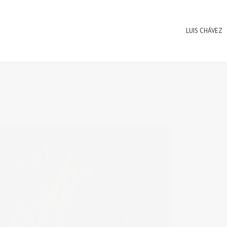
LUIS CHÁVEZ
ñera Karen lucio radiante en su sesión trash the dress, quedamos encantad
dades, te deseamos lo mejor a ti y a tu familia.