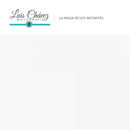
Previous Post
Next Post
LA MAGIA DE LOS INSTANTES
MAY
13
in
XV Years
,
XV-Trash the Dress
0 comments
XV KAREN / TRASH THE DRESS
Entre la naturaleza y la magia del mar nuestra quincea
con los que logramos captar de tu esencia, muchas felici