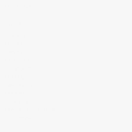
agosto 2013
CATEGORÍAS
Pre-Boda
Prenatal
Retratos
Trash the Dress
Uncategorized
Wedding
Wedding Day
XV Years
XV-Big Day
XV-Sesion Formal / Casual
XV-Trash the Dress