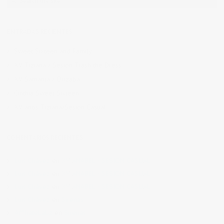
ENTRADAS RECIENTES
Sweet Sixteen and Family
XV Tiziana / Sesión Trash the Dress
XV Samanta / Orizaba
Cinthia Sweet Sixteen
XV años Tiziana/Sesión Casual
COMENTARIOS RECIENTES
Luis Chávez
en
XV ANABEL / SESION CASUAL
Luis Chávez
en
XV ANABEL / SESION CASUAL
Luis Chávez
en
XV ANABEL / SESION CASUAL
Luis Chávez
en
Sirenas
AffiliateLabz
en
Sirenas