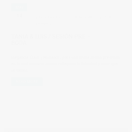
MAY
14
by
Karla Cabrera
in
Pre-Boda
,
Wedding
0
comments
TANIA & LUIS / SESIÓN PRE –
BODA
Elegancia, Clase y Romance.. para una divina sesión pre-boda,
en la cual nuestros novios reflejaron la felicidad y amor que
se tienen.
READ MORE