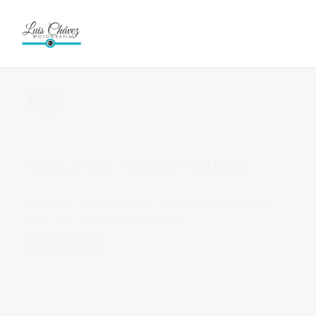
MAY
30
by
Karla Cabrera
in
Trash the Dress
,
Wedding
0
comments
TANIA & LUIS / SESIÓN POSTBODA
Una sesión Postboda llena de Clase y Romance para esta
pareja muy formalmente enamorada!
READ MORE