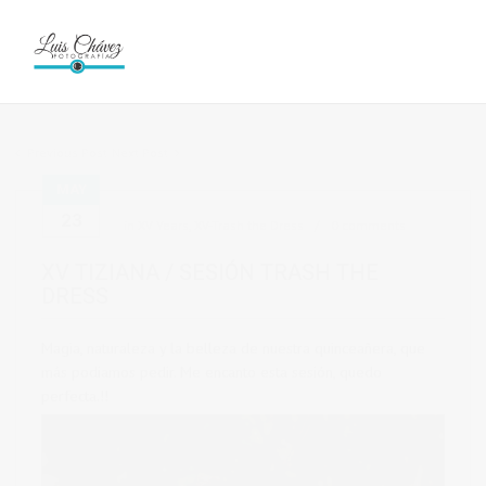
Previous Post
Next Post
MAY
23
in
XV Years
,
XV-Trash the Dress
0 comments
XV TIZIANA / SESIÓN TRASH THE
DRESS
Magia, naturaleza y la belleza de nuestra quinceañera, que
más podiamos pedir. Me encanto esta sesión, quedo
perfecta.!!