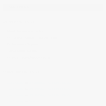
ENTRADAS RECIENTES
Sweet Sixteen and Family
XV Tiziana / Sesión Trash the Dress
XV Samanta / Orizaba
Cinthia Sweet Sixteen
XV años Tiziana/Sesión Casual
COMENTARIOS RECIENTES
Luis Chávez
en
XV ANABEL / SESION CASUAL
Luis Chávez
en
XV ANABEL / SESION CASUAL
Luis Chávez
en
XV ANABEL / SESION CASUAL
Luis Chávez
en
Sirenas