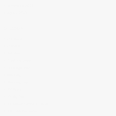
noviembre 2013
agosto 2013
CATEGORÍAS
Pre-Boda
Prenatal
Retratos
Trash the Dress
Uncategorized
Wedding
Wedding Day
XV Years
XV-Big Day
XV-Sesion Formal / Casual
XV-Trash the Dress