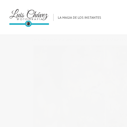
Previous Post
Next Post
LA MAGIA DE LOS INSTANTES
OCT
17
in
XV Years
,
XV-Sesion Formal / Casual
0 c
Genoveva eres una quinceañera con una actitud muy posi