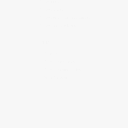
XV Years
XV-Big Day
XV-Sesion Formal / Casual
XV-Trash the Dress
META
Acceder
Feed de entradas
Feed de comentarios
WordPress.org