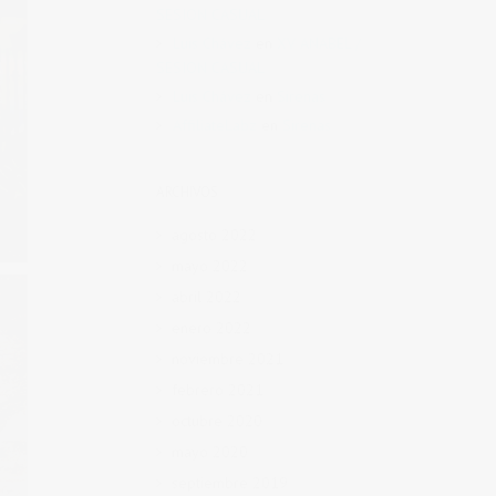
SESION CASUAL
Luis Chávez
en
XV ANABEL /
SESION CASUAL
Luis Chávez
en
Sirenas
AffiliateLabz
en
Sirenas
ARCHIVOS
agosto 2022
mayo 2022
abril 2022
enero 2022
noviembre 2021
febrero 2021
octubre 2020
mayo 2020
septiembre 2019