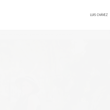
LUIS CHÁVEZ
omments
tiva, tus imágenes quedaron de lujo gracias a ello.