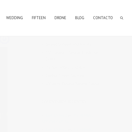
WEDDING
FIFTEEN
DRONE
BLOG
CONTACTO
ENTRADAS RECIENTES
Sweet Sixteen and Family
XV Tiziana / Sesión Trash the
Dress
XV Samanta / Orizaba
Cinthia Sweet Sixteen
XV años Tiziana/Sesión Casual
COMENTARIOS RECIENTES
Luis Chávez
en
XV ANABEL /
SESION CASUAL
Luis Chávez
en
XV ANABEL /