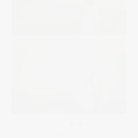
Share this:
1676
0