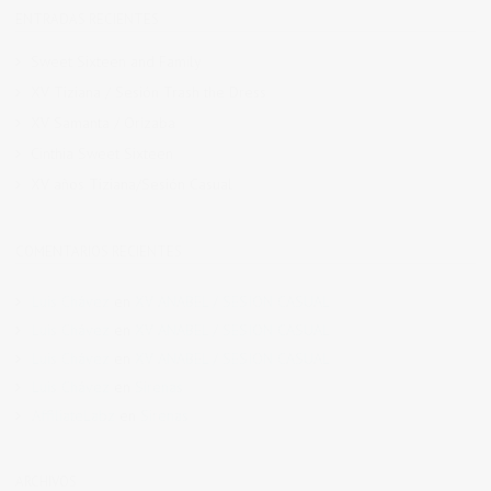
ENTRADAS RECIENTES
Sweet Sixteen and Family
XV Tiziana / Sesión Trash the Dress
XV Samanta / Orizaba
Cinthia Sweet Sixteen
XV años Tiziana/Sesión Casual
COMENTARIOS RECIENTES
Luis Chávez
en
XV ANABEL / SESION CASUAL
Luis Chávez
en
XV ANABEL / SESION CASUAL
Luis Chávez
en
XV ANABEL / SESION CASUAL
Luis Chávez
en
Sirenas
AffiliateLabz
en
Sirenas
ARCHIVOS