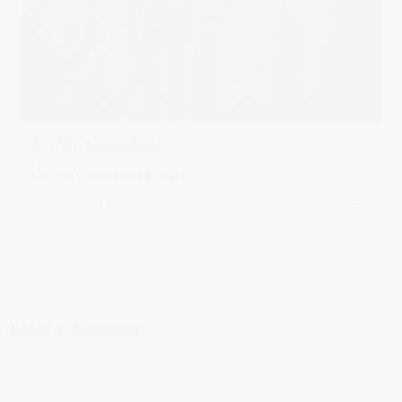
XV LILA / SESION CASUAL
Muy feliz estuvo
Read more
in
XV Years
,
XV-Sesion Formal / Casual
0 comments
1
LEAVE A COMMENT!
Tu dirección de correo electrónico no será publicada.
Los campos
obligatorios están marcados con
*