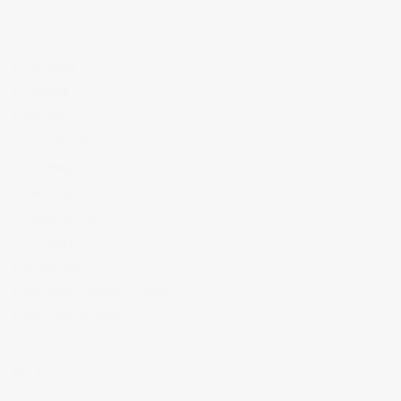
CATEGORÍAS
Pre-Boda
Prenatal
Retratos
Trash the Dress
Uncategorized
Wedding
Wedding Day
XV Years
XV-Big Day
XV-Sesion Formal / Casual
XV-Trash the Dress
META