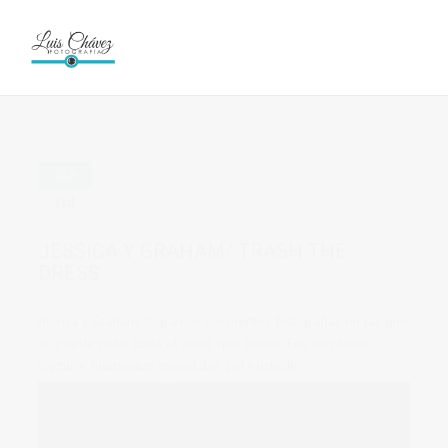
Previous Post
Next Post
SEP
04
in
Trash the Dress
0 comments
JESSICA Y GRAHAM/ TRASH THE
DRESS
Jessica y Graham, logramos excelentes fotografias en las que
se puede notar todo el amor que tienen. Fue un placer
capturar momentos especiales para ustedes.